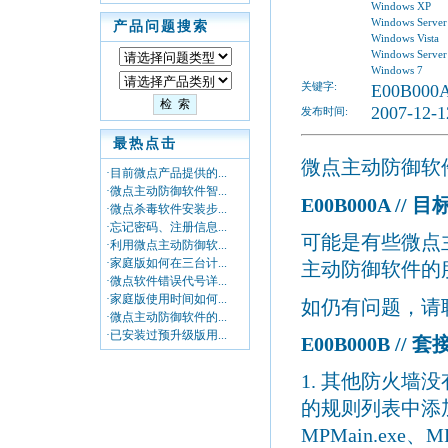
Windows XP
Windows Server
产品问题搜索
Windows Vista
Windows Server
Windows 7
关键字:
E00B000
2007-12-1
发布时间:
最热点击
微点主动防御软
·目前微点产品提供的...
·微点主动防御软件智...
E00B
000A
//
目
·微点杀毒软件安装步...
·忘记密码、注册信息...
可能是有些微点
·利用微点主动防御软...
·家庭版如何在三台计...
主动防御软件的
·微点软件错误代号详...
·家庭版使用时间如何...
如仍有问题，请
·微点主动防御软件的...
·已安装过预升级版用...
E00B000B //
套
1.
其他防火墙没
的规则列表中添
MPMain.exe
、
M