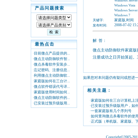
Windows Server
Windows Vista
产品问题搜索
Windows Server
Windows 7
家庭版,时间
关键字:
2008-07-02 15:
发布时间:
解
答：
最热点击
微点主动防御软件家庭版
·目前微点产品提供的...
注册成功之日开始算起。
·微点主动防御软件智...
·微点杀毒软件安装步...
·忘记密码、注册信息...
·利用微点主动防御软...
如果您对本问题仍有疑问或想进
·家庭版如何在三台计...
·微点软件错误代号详...
相关主题：
·家庭版使用时间如何...
·微点主动防御软件的...
·家庭版如何在三台计算机上
·已安装过预升级版用...
·已安装过预升级版用户，如
·一套家庭版有几个序列号
·如何查询微点杀毒软件的使
·正式版（单机版、家庭版、
Copyright©2005-2012