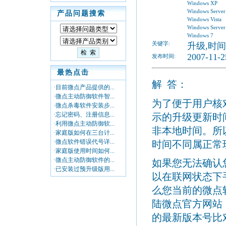
Windows XP
Windows Server
产品问题搜索
Windows Vista
Windows Server
Windows 7
关键字:
升级,时间
2007-11-2
发布时间:
最热点击
解
答：
·目前微点产品提供的...
·微点主动防御软件智...
为了便于用户核
·微点杀毒软件安装步...
·忘记密码、注册信息...
示的升级更新时
·利用微点主动防御软...
非本地时间。所
·家庭版如何在三台计...
·微点软件错误代号详...
时间不同属正常
·家庭版使用时间如何...
·微点主动防御软件的...
如果您无法确认
·已安装过预升级版用...
以在联网状态下
么您当前的微点
陆微点官方网站
的最新版本号比