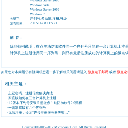
Windows Server 2003
Windows Vista
Windows Server 2008
Windows 7
序列号,多系统,注册,升级
关键字:
2007-11-08 11:53:11
发布时间:
解
答：
除非特别说明，微点主动防御软件同一个序列号只能在一台计算机上注
计算机上注册使用同一序列号，则只有最后注册成功的计算机上的微点
如果您对本问题仍有疑问或想进一步了解相关问题请进入
微点电子邮局
或者
微点论
相关主题：
·忘记密码、注册信息解决办法
·家庭版如何在三台计算机上注册
·1.2版本序列号安装注册微点主动防御软件2.0流程
·一套家庭版有几个序列号
·无法注册，提示“连接注册服务器失败....”
Copyright©2005-2012 Micropoint Corp. All Rights Reserved