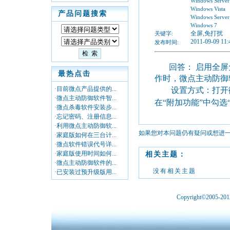
Windows Server
Windows Vista
产品问题搜索
Windows Server
Windows 7
全屏,免打扰
关键字:
2011-09-09 11:
发布时间:
回答： 启用全
最热点击
作时，微点主动防御
·目前微点产品提供的...
设置方式：打开
·微点主动防御软件智...
在“附加功能”中勾
·微点杀毒软件安装步...
·忘记密码、注册信息...
·利用微点主动防御软...
如果您对本问题仍有疑问或想进
·家庭版如何在三台计...
·微点软件错误代号详...
·家庭版使用时间如何...
相关主题：
·微点主动防御软件的...
没有相关主题
·已安装过预升级版用...
Copyright©2005-2012