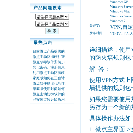
Windows XP
Windows Server
产品问题搜索
Windows Vista
Windows Server
Windows 7
关键字:
VPN,自
2007-12-2
发布时间:
最热点击
详细描述：使用
·目前微点产品提供的...
的防火墙规则包
·微点主动防御软件智...
·微点杀毒软件安装步...
·忘记密码、注册信息...
解
答：
·利用微点主动防御软...
·家庭版如何在三台计...
使用
VPN
方式上
·微点软件错误代号详...
墙提供的规则包
·家庭版使用时间如何...
·微点主动防御软件的...
如果您需要使用
·已安装过预升级版用...
另存为一个新的
具体操作办法如
1.
微点主界面
->