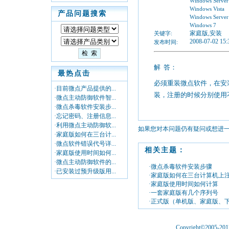
Windows Server
Windows Vista
产品问题搜索
Windows Server
Windows 7
家庭版,安装
关键字:
2008-07-02 15:
发布时间:
解
答：
最热点击
必须重装微点软件，在安
·目前微点产品提供的...
装，注册的时候分别使用
·微点主动防御软件智...
·微点杀毒软件安装步...
·忘记密码、注册信息...
·利用微点主动防御软...
如果您对本问题仍有疑问或想进
·家庭版如何在三台计...
·微点软件错误代号详...
相关主题：
·家庭版使用时间如何...
·微点主动防御软件的...
·微点杀毒软件安装步骤
·已安装过预升级版用...
·家庭版如何在三台计算机上
·家庭版使用时间如何计算
·一套家庭版有几个序列号
·正式版（单机版、家庭版、
Copyright©2005-2012