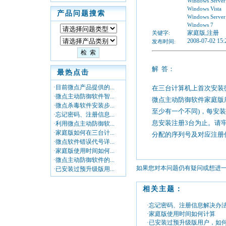
Windows Server
Windows Vista
产品问题搜索
Windows Server
Windows 7
家庭版,注册
关键字:
2008-07-02 15:
发布时间:
解
答：
最热点击
·目前微点产品提供的...
在三台计算机上首次安装
·微点主动防御软件智...
微点主动防御软件家庭版
·微点杀毒软件安装步...
至少有一个不同
)
，每安装
·忘记密码、注册信息...
息安装注册
3
台为止。请
·利用微点主动防御软...
·家庭版如何在三台计...
分配的序列号及对应注册
·微点软件错误代号详...
·家庭版使用时间如何...
·微点主动防御软件的...
如果您对本问题仍有疑问或想进
·已安装过预升级版用...
相关主题：
·忘记密码、注册信息解决办
·家庭版使用时间如何计算
·已安装过预升级版用户，如