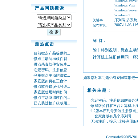
Windows Server
Windows Vista
产品问题搜索
Windows Server
Windows 7
序列号,多系统
关键字:
2007-11-08 11:
发布时间:
解
答：
最热点击
除非特别说明，微点主动
·目前微点产品提供的...
计算机上注册使用同一序
·微点主动防御软件智...
·微点杀毒软件安装步...
·忘记密码、注册信息...
·利用微点主动防御软...
如果您对本问题仍有疑问或想进
·家庭版如何在三台计...
·微点软件错误代号详...
相关主题：
·家庭版使用时间如何...
·微点主动防御软件的...
·忘记密码、注册信息解决办
·已安装过预升级版用...
·家庭版如何在三台计算机上
·1.2版本序列号安装注册微点
·一套家庭版有几个序列号
·无法注册，提示“连接注册服务器
Copyright©2005-2012