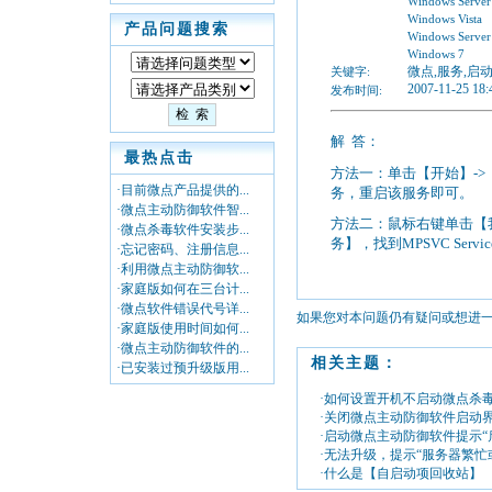
Windows Server
Windows Vista
产品问题搜索
Windows Server
Windows 7
微点,服务,启
关键字:
2007-11-25 18:
发布时间:
解
答：
最热点击
方法一：单击【开始】->【运行
·目前微点产品提供的...
务，重启该服务即可。
·微点主动防御软件智...
方法二：鼠标右键单击【我
·微点杀毒软件安装步...
务】，找到MPSVC Ser
·忘记密码、注册信息...
·利用微点主动防御软...
·家庭版如何在三台计...
·微点软件错误代号详...
如果您对本问题仍有疑问或想进
·家庭版使用时间如何...
·微点主动防御软件的...
相关主题：
·已安装过预升级版用...
·如何设置开机不启动微点杀
·关闭微点主动防御软件启动
·启动微点主动防御软件提示“
·无法升级，提示“服务器繁忙
·什么是【自启动项回收站】